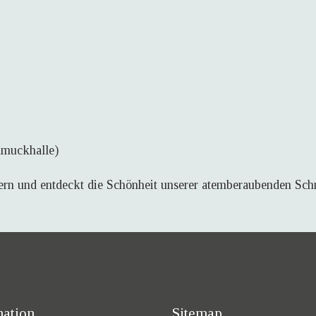
hmuckhalle)
ern und entdeckt die Schönheit unserer atemberaubenden Schm
mation
Sitemap