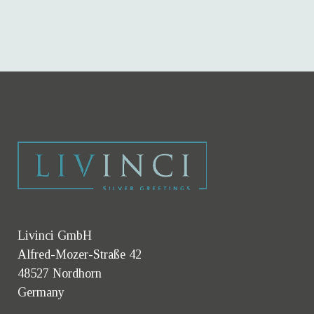
scheepswielen, zeesterren,
zeehonden en nog veel...
Livinci GmbH
Alfred-Mozer-Straße 42
48527 Nordhorn
Germany